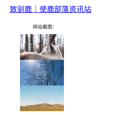
致驯鹿｜使鹿部落资讯站
网站截图：